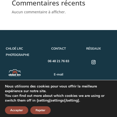
Commentaires récents
Aucun commentaire à afficher.
CHLOÉ LRC
CONTACT
RÉSEAUX
PHOTOGRAPHE
06 48 21 76 83
E-mail
Nous utilisons des cookies pour vous offrir la meilleure
expérience sur notre site.
©
2026
Break-Out Company
- Agence de communication
You can find out more about which cookies we are using or
switch them off in {setting]settings{/setting].
Mentions Légales
|
Politique de confidentialité
Accepter
Rejeter