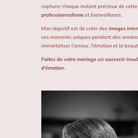
capturer chaque instant précieux de cett
professionnalisme
et bienveillance.
Mon objectif est de créer des
images inte
ces moments uniques pendant des année
immortaliser l’amour, l’émotion et la beaut
Faites de votre mariage un souvenir inou
d’émotion.