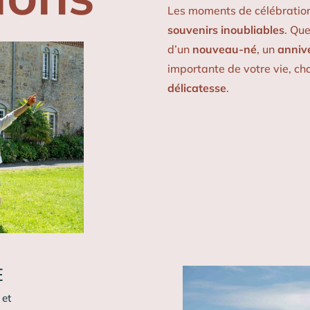
Les moments de célébration
souvenirs inoubliables
. Que
d’un
nouveau-né
, un
anniv
importante de votre vie, ch
délicatesse
.
E
 et