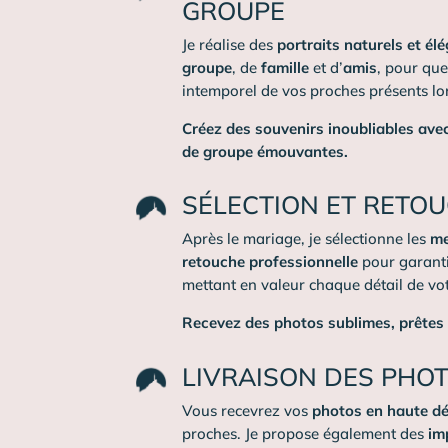
GROUPE
Je réalise des
portraits naturels et él
groupe
, de
famille
et d’
amis
, pour qu
intemporel de vos proches présents lor
Créez des souvenirs inoubliables ave
de groupe émouvantes.
SÉLECTION ET RETO
Après le mariage, je sélectionne les
me
retouche professionnelle
pour garanti
mettant en valeur chaque détail de vot
Recevez des photos sublimes, prêtes à
LIVRAISON DES PHO
Vous recevrez vos
photos en haute dé
proches. Je propose également des
im