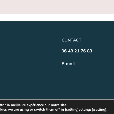
CONTACT
06 48 21 76 83
E-mail
 communication
Mentions 
rir la meilleure expérience sur notre site.
es we are using or switch them off in {setting]settings{/setting].